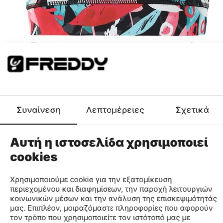
CODE:
S2WBAB2C-FLO20-L
Share
Freddy V Top Women's T-Shirt
€
13
99
(EU: L US: - UK: - CM: -)
Συναίνεση
Λεπτομέρειες
Σχετικά
Add to wish list
Compare
Gender
WOMEN
Αυτή η ιστοσελίδα χρησιμοποιεί
Description
cookies
Χρησιμοποιούμε cookie για την εξατομίκευση
Medium support sports bra with all-over floral print.
περιεχομένου και διαφημίσεων, την παροχή λειτουργιών
Rounded neckline, regular straps, racer back. The glossy
κοινωνικών μέσων και την ανάλυση της επισκεψιμότητάς
Freddy print on the front completes the stylish details.
μας. Επιπλέον, μοιραζόμαστε πληροφορίες που αφορούν
This model is made of recycled D.I.W.O.®, a fabric patented
τον τρόπο που χρησιμοποιείτε τον ιστότοπό μας με
by Freddy that offers optimum breathability and