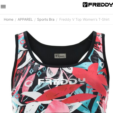
Home
APPAREL
Sports Bra
Freddy V Top Women's T-Shirt
/
/
/