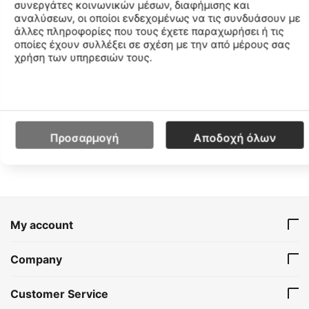
συνεργάτες κοινωνικών μέσων, διαφήμισης και
thermoregulation, produced from used plastics
αναλύσεων, οι οποίοι ενδεχομένως να τις συνδυάσουν με
transformed into new fibres: an eco-friendly choice to
άλλες πληροφορίες που τους έχετε παραχωρήσει ή τις
encourage change and support the well-being of the
οποίες έχουν συλλέξει σε σχέση με την από μέρους σας
χρήση των υπηρεσιών τους.
planet. Perfect for your next workout or any other intense
sport or activity thanks to the cut and support, wear this
sports bra when a wide range of movement and breathable
performance fabric are a must.
Προσαρμογή
Αποδοχή όλων
Features
My account
Company
Customer Service