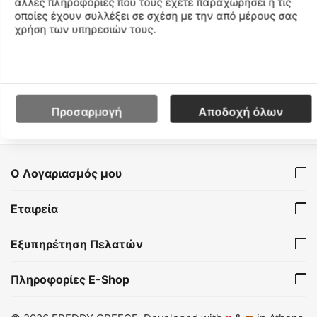
άλλες πληροφορίες που τους έχετε παραχωρήσει ή τις
οποίες έχουν συλλέξει σε σχέση με την από μέρους σας
Freddy Animal print and
χρήση των υπηρεσιών τους.
plain colour zip-front
hoodie
F2WTRS5C-YANI36
CODE:
Μέγεθος
S
M
€
29
99
Προσαρμογή
Αποδοχή όλων
Ο Λογαριασμός μου
Εταιρεία
Εξυπηρέτηση Πελατών
Πληροφορίες E-Shop