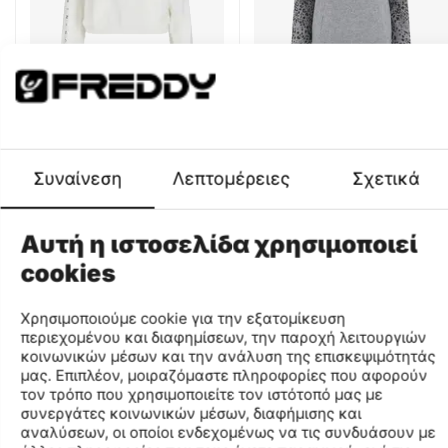
Freddy Comfort fit hoodie
Freddy Γυναικείο Φούτερ
with minimalist prints
F2WTRS6MC-HANI3
CODE:
Μέγεθος
F2WTRS9-W69
CODE:
Μέγεθος
S
Συναίνεση
Λεπτομέρειες
Σχετικά
M
€
26
€
27
99
99
Αυτή η ιστοσελίδα χρησιμοποιεί
cookies
Χρησιμοποιούμε cookie για την εξατομίκευση
περιεχομένου και διαφημίσεων, την παροχή λειτουργιών
κοινωνικών μέσων και την ανάλυση της επισκεψιμότητάς
μας. Επιπλέον, μοιραζόμαστε πληροφορίες που αφορούν
τον τρόπο που χρησιμοποιείτε τον ιστότοπό μας με
συνεργάτες κοινωνικών μέσων, διαφήμισης και
αναλύσεων, οι οποίοι ενδεχομένως να τις συνδυάσουν με