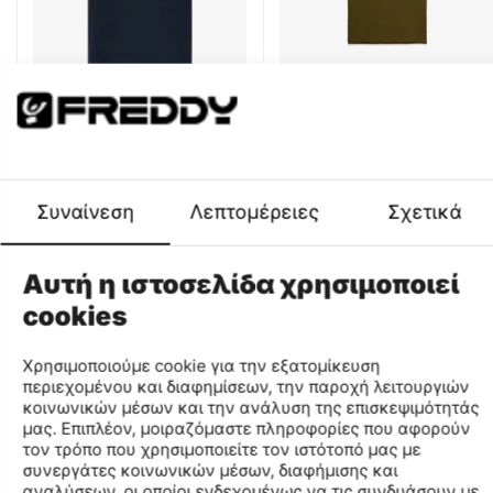
Freddy Men's T-Shirt
Freddy Polo Ανδρικό Πόλο
01F0301-002
FRY25MPL01-Militar
CODE:
CODE:
Μέγεθος
Μέγεθος
L
L
XL
XXL
Συναίνεση
Λεπτομέρειες
Σχετικά
Χαμηλότερη Τιμή
30 Ημερών:
29.99€
€
9
99
€
20
99
Αυτή η ιστοσελίδα χρησιμοποιεί
cookies
-30%
Χρησιμοποιούμε cookie για την εξατομίκευση
περιεχομένου και διαφημίσεων, την παροχή λειτουργιών
κοινωνικών μέσων και την ανάλυση της επισκεψιμότητάς
μας. Επιπλέον, μοιραζόμαστε πληροφορίες που αφορούν
τον τρόπο που χρησιμοποιείτε τον ιστότοπό μας με
συνεργάτες κοινωνικών μέσων, διαφήμισης και
αναλύσεων, οι οποίοι ενδεχομένως να τις συνδυάσουν με