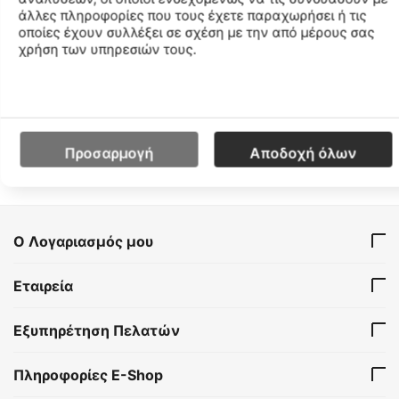
άλλες πληροφορίες που τους έχετε παραχωρήσει ή τις
οποίες έχουν συλλέξει σε σχέση με την από μέρους σας
Freddy Polo Ανδρικό Πόλο
χρήση των υπηρεσιών τους.
FRY25MPL01-White
CODE:
Μέγεθος
XL
XXL
Χαμηλότερη Τιμή
30 Ημερών:
29.99€
Προσαρμογή
Αποδοχή όλων
€
20
99
Ο Λογαριασμός μου
Εταιρεία
Εξυπηρέτηση Πελατών
Πληροφορίες E-Shop