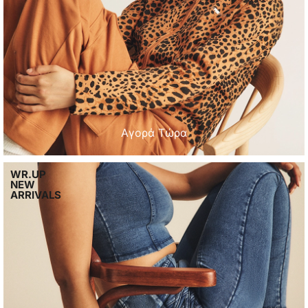
Αγορά Τώρα
WR.UP
NEW
ARRIVALS