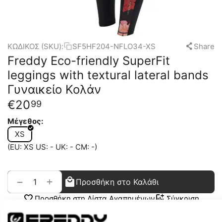
ΚΩΔΙΚΟΣ (SKU):
SF5HF204-NFLO34-XS
Share
Freddy Eco-friendly SuperFit
leggings with textural lateral bands
Γυναικείο Κολάν
€
20
99
Μέγεθος:
XS
(EU: XS US: - UK: - CM: -)
+
−
Προσθήκη στο Καλάθι
Προσθήκη στη Λίστα Αγαπημένων
Σύγκριση
Χρωματική Ομάδα
Μαύρο
Περιγραφή Χρώματος
ΜΑΥΡΟ