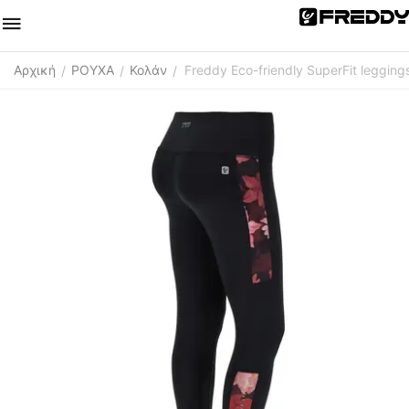
Αρχική
ΡΟΥΧΑ
Κολάν
Freddy Eco-friendly SuperFit leggings
/
/
/