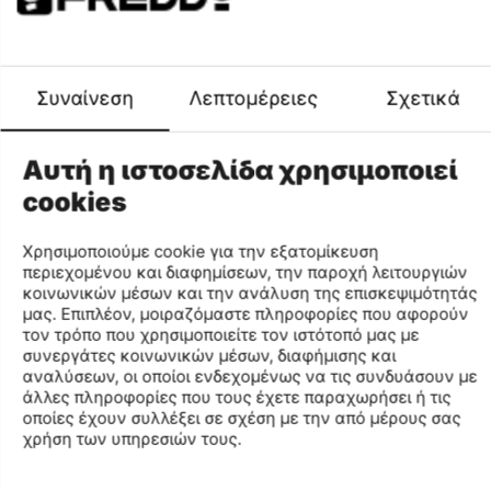
Φύλο
ΓΥΝΑΙΚΑ
Περιγραφή
Συναίνεση
Λεπτομέρειες
Σχετικά
Γυναικείο κολάν διαμόρφωσης, φιλικό προς το
περιβάλλον με στενή εφαρμογή - SuperFit από
ανακυκλωμένο ύφασμα υψηλής απόδοσης. Το ύφασμά
Αυτή η ιστοσελίδα χρησιμοποιεί
του αναπνέει σωστά και το ρούχο είναι φτιαγμένο από
πλευρικές λωρίδες. Έχει απαλή υφή και λευκή στάμπα με
cookies
τη φράση THE ART OF MOVEMENT. Επιπλέον, διαθέτει
στάμπα γυαλιστερή με το λογότυπο της FREDDY στην
Χρησιμοποιούμε cookie για την εξατομίκευση
κάτω πλευρά του ποδιού. Είναι ψηλόμεσο κολάν με μικρή
περιεχομένου και διαφημίσεων, την παροχή λειτουργιών
τσέπη στη ζώνη. Το μήκος του ποδιού φτάνει έως τον
κοινωνικών μέσων και την ανάλυση της επισκεψιμότητάς
αστράγαλο. Στην πίσω πλευρά του κολάν υπάρχει στάμπα
μας. Επιπλέον, μοιραζόμαστε πληροφορίες που αφορούν
μεταλιζέ με το λογότυπο της «Freddy» και το λογότυπο
τον τρόπο που χρησιμοποιείτε τον ιστότοπό μας με
συνεργάτες κοινωνικών μέσων, διαφήμισης και
D.I.W.O.®, το οποίο πιστοποιεί το ύφασμα και προσθέτει μία
αναλύσεων, οι οποίοι ενδεχομένως να τις συνδυάσουν με
κομψή πινελιά.
άλλες πληροφορίες που τους έχετε παραχωρήσει ή τις
Το ανακυκλωμένο ύφασμα D.I.W.O.®, είναι
οποίες έχουν συλλέξει σε σχέση με την από μέρους σας
χρήση των υπηρεσιών τους.
κατοχυρωμένο με δίπλωμα ευρεσιτεχνίας από την
εταιρεία Freddy. Προσφέρει τη βέλτιστη δυνατή διαπνοή
και διευκολύνει στη ρύθμιση της θερμότητας του