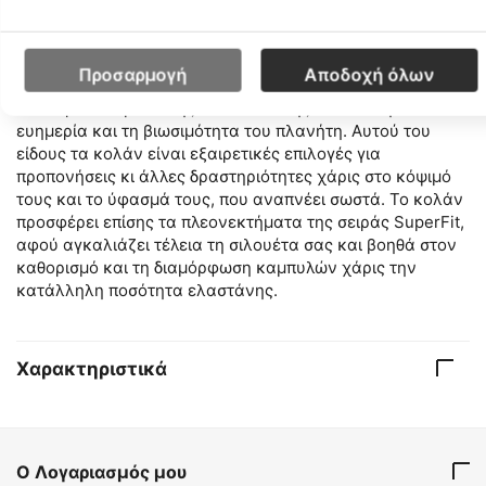
σώματος. Είναι ρούχο κατασκευασμένο από πλαστικά
μπουκάλια, τα οποία παίρνουν δεύτερη ζωή μετά την
κατανάλωση των υγρών, διότι έχουν μετατραπεί σε ίνα.
Προσαρμογή
Αποδοχή όλων
Το συγκεκριμένο κολάν αποτελεί μία «πράσινη» επιλογή,
διότι προωθεί μέσω της ανακύκλωσης υλικών την
ευημερία και τη βιωσιμότητα του πλανήτη. Αυτού του
είδους τα κολάν είναι εξαιρετικές επιλογές για
προπονήσεις κι άλλες δραστηριότητες χάρις στο κόψιμό
τους και το ύφασμά τους, που αναπνέει σωστά. Το κολάν
προσφέρει επίσης τα πλεονεκτήματα της σειράς SuperFit,
αφού αγκαλιάζει τέλεια τη σιλουέτα σας και βοηθά στον
καθορισμό και τη διαμόρφωση καμπυλών χάρις την
κατάλληλη ποσότητα ελαστάνης.
Χαρακτηριστικά
Ο Λογαριασμός μου